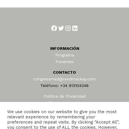
Facebook
Twitter
Instagram
LinkedIn
INFORMACIÓN
Programa
Ponentes
CONTACTO
congressmad@reedmackay.com
Teléfono: +34 913104348
Política de Privacidad
Términos de uso
AEAFA © 2024
We use cookies on our website to give you the most
relevant experience by remembering your
preferences and repeat visits. By clicking “Accept All”,
you consent to the use of ALL the cookies. However,