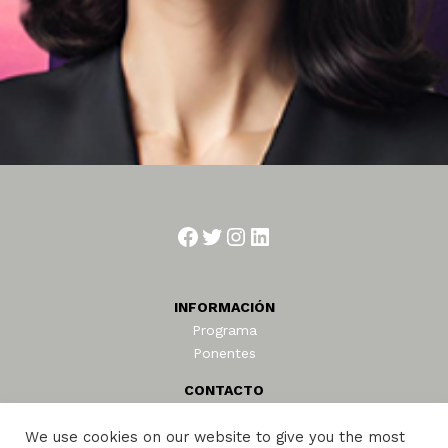
Facebook
Twitter
Instagram
LinkedIn
INFORMACIÓN
Programa
Ponentes
CONTACTO
congressmad@reedmackay.com
We use cookies on our website to give you the most
Teléfono: +34 913104348