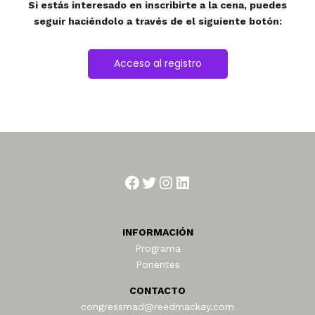
Si estás interesado en inscribirte a la cena, puedes
seguir haciéndolo a través de el siguiente botón:
Acceso al registro
Facebook
Twitter
Instagram
LinkedIn
INFORMACIÓN
Programa
Ponentes
CONTACTO
congressmad@reedmackay.com