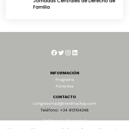
Jornadas Centrales de Derecho de
Familia
Facebook
Twitter
Instagram
LinkedIn
INFORMACIÓN
Programa
Ponentes
CONTACTO
congressmad@reedmackay.com
Teléfono: +34 913104348
Política de Privacidad
Términos de uso