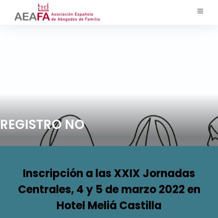
REGISTRO NO
Inscripción a las XXIX Jornadas
Centrales, 4 y 5 de marzo 2022 en
Hotel Meliá Castilla