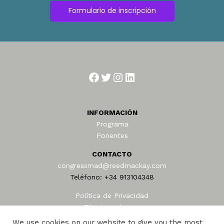
Formulario de inscripción
Facebook
Twitter
Instagram
LinkedIn
INFORMACIÓN
Programa
Ponentes
CONTACTO
congressmad@reedmackay.com
Teléfono: +34 913104348
Política de Privacidad
Términos de uso
AEAFA © 2024
We use cookies on our website to give you the most