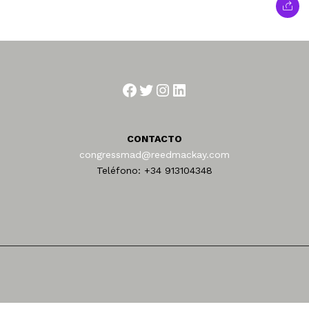
Facebook
Twitter
Instagram
LinkedIn
CONTACTO
congressmad@reedmackay.com
Teléfono: +34 913104348