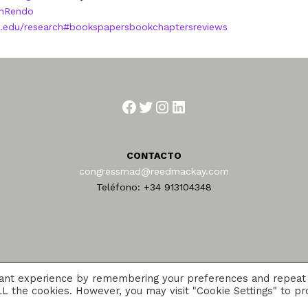
enRendo
a.edu/research#bookspapersbookchaptersreviews
Facebook
Twitter
Instagram
LinkedIn
CONTACTO
congressmad@reedmackay.com
Teléfono: +34 913104348
vant experience by remembering your preferences and repeat
 ALL the cookies. However, you may visit "Cookie Settings" to pr