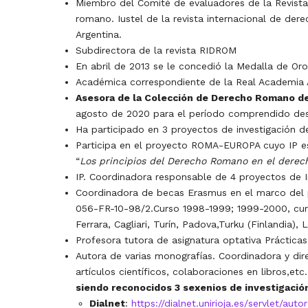
Miembro del Comité de evaluadores de la Revist
romano. Iustel de la revista internacional de der
Argentina.
Subdirectora de la revista RIDROM
En abril de 2013 se le concedió la Medalla de Or
Académica correspondiente de la Real Academia As
Asesora de la Colección de Derecho Romano del 
agosto de 2020 para el período comprendido des
Ha participado en 3 proyectos de investigación d
Participa en el proyecto ROMA-EUROPA cuyo IP es 
“
Los principios del Derecho Romano en el derech
IP. Coordinadora responsable de 4 proyectos de 
Coordinadora de becas Erasmus en el marco del 
056-FR-10-98/2.Curso 1998-1999; 1999-2000, cu
Ferrara, Cagliari, Turín, Padova,Turku (Finlandia)
Profesora tutora de asignatura optativa Práctica
Autora de varias monografías. Coordinadora y d
artículos científicos, colaboraciones en libros,et
siendo reconocidos 3 sexenios de investigació
Dialnet
:
https://dialnet.unirioja.es/servlet/au