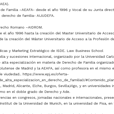
AEA).
de Familia –AEAFA- desde el año 1996 y Vocal de su Junta direct
de derecho de familia- AIJUDEFA.
derecho Romano –AIDROM.
e el año 1996 hasta la creación del Master Universitario de Acceso
e la creación del Máster Universitario de Acceso a la Profesión 
dicas y Marketing Estratégico de ISDE. Law Business School
lia y sucesiones internacional, organizado por la Universidad Carlo
alta especialización en materia de Derecho de Familia organizado
plutense de Madrid y la AEAFA, así como profesora en el mismo e
de viudedad.. https://www.epj.es/oferta-
_de_alta_especializacion_en_derecho_de_familia0/#Contenido_pla
adrid, Alicante, Elche, Burgos, Sevilla,Vigo, y en universidades in
cómo en el doble grado de Derecho y Ade.
encias en congresos, jornadas nacionales e internacionales, prese
stitut de la Universidad de Munich, en la universidad de Pisa, en 