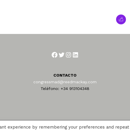
Facebook
Twitter
Instagram
LinkedIn
CONTACTO
congressmad@reedmackay.com
Teléfono: +34 913104348
vant experience by remembering your preferences and repeat