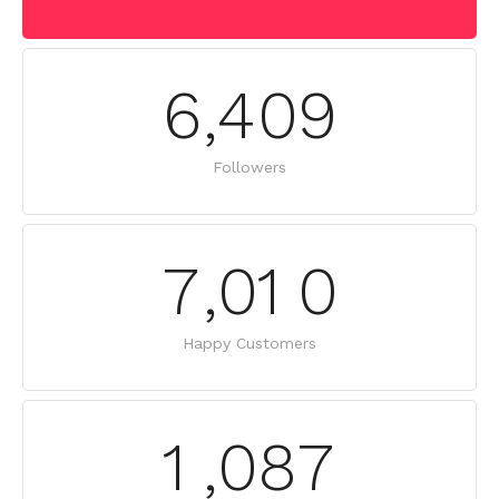
6
,
4
0
9
Followers
7
,
0
1
0
Happy Customers
1
,
0
8
7